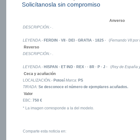
Solicítanosla sin compromiso
Anverso
DESCRIPCIÓN.-
.
LEYENDA.-
FERDIN · VII · DEI · GRATIA · 1825 ·
(
Fernando VII por 
Reverso
DESCRIPCIÓN.-
.
LEYENDA.-
HISPAN · ET IND · REX · · 8R · P · J ·
(
Rey de España y 
Ceca y acuñación
LOCALIZACIÓN.-
Potosí
Marca:
PS
TIRADA:
Se desconoce el número de ejemplares acuñados.
Valor
EBC:
750 €
* La imagen corresponde a la del modelo.
Comparte esta noticia en: