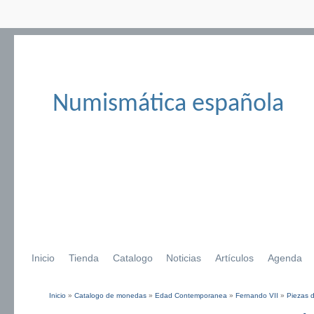
Numismática española
Inicio
Tienda
Catalogo
Noticias
Artículos
Agenda
Inicio
»
Catalogo de monedas
»
Edad Contemporanea
»
Fernando VII
»
Piezas d
Se encuentra usted aquí