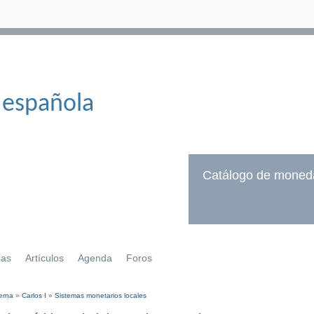
 española
Catálogo de moned
ias
Artículos
Agenda
Foros
erna
»
Carlos I
»
Sistemas monetarios locales
í