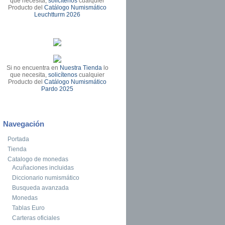
que necesita,
solicítenos
cualquier
Producto del
Catálogo Numismático
Leuchtturm 2026
Si no encuentra en
Nuestra Tienda
lo
que necesita,
solicítenos
cualquier
Producto del
Catálogo Numismático
Pardo 2025
Navegación
Portada
Tienda
Catalogo de monedas
Acuñaciones incluidas
Diccionario numismático
Busqueda avanzada
Monedas
Tablas Euro
Carteras oficiales