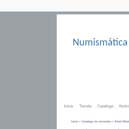
Numismática
Inicio
Tienda
Catalogo
Notic
Inicio
»
Catalogo de monedas
»
Edad Mod
Se encuentra usted aqu