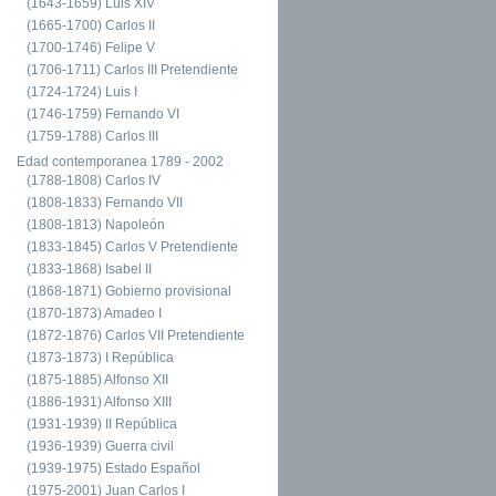
(1643-1659) Luis XIV
(1665-1700) Carlos II
(1700-1746) Felipe V
(1706-1711) Carlos III Pretendiente
(1724-1724) Luis I
(1746-1759) Fernando VI
(1759-1788) Carlos III
Edad contemporanea 1789 - 2002
(1788-1808) Carlos IV
(1808-1833) Fernando VII
(1808-1813) Napoleón
(1833-1845) Carlos V Pretendiente
(1833-1868) Isabel II
(1868-1871) Gobierno provisional
(1870-1873) Amadeo I
(1872-1876) Carlos VII Pretendiente
(1873-1873) I República
(1875-1885) Alfonso XII
(1886-1931) Alfonso XIII
(1931-1939) II República
(1936-1939) Guerra civil
(1939-1975) Estado Español
(1975-2001) Juan Carlos I