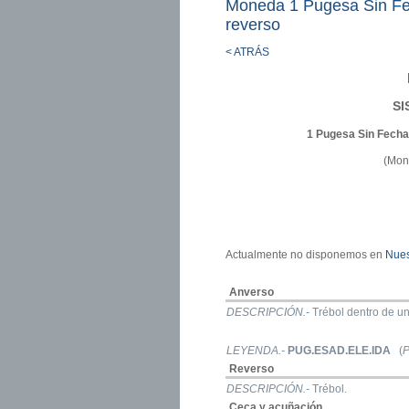
Moneda 1 Pugesa Sin Fec
reverso
< ATRÁS
SI
1 Pugesa Sin Fecha
(Mon
Actualmente no disponemos en
Nues
Anverso
DESCRIPCIÓN.-
Trébol dentro de u
LEYENDA.-
PUG.ESAD.ELE.IDA
(
P
Reverso
DESCRIPCIÓN.-
Trébol.
Ceca y acuñación