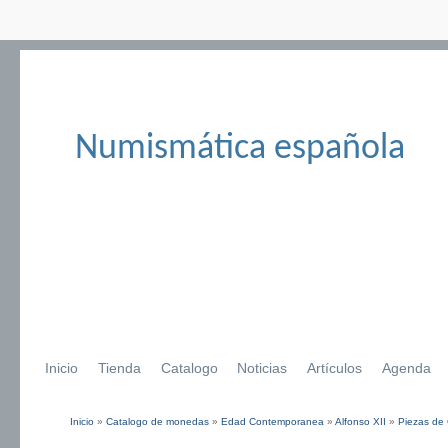
Numismática española
Inicio
Tienda
Catalogo
Noticias
Artículos
Agenda
Inicio
»
Catalogo de monedas
»
Edad Contemporanea
»
Alfonso XII
»
Piezas de
Se encuentra usted aquí