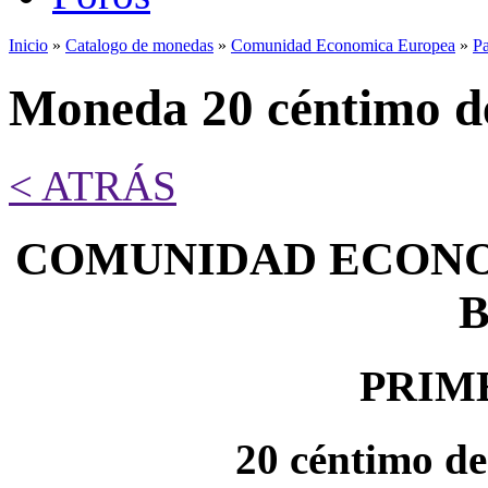
Inicio
»
Catalogo de monedas
»
Comunidad Economica Europea
»
Pa
Se encuentra usted aquí
Moneda 20 céntimo d
< ATRÁS
COMUNIDAD ECONO
PRIM
20 céntimo de