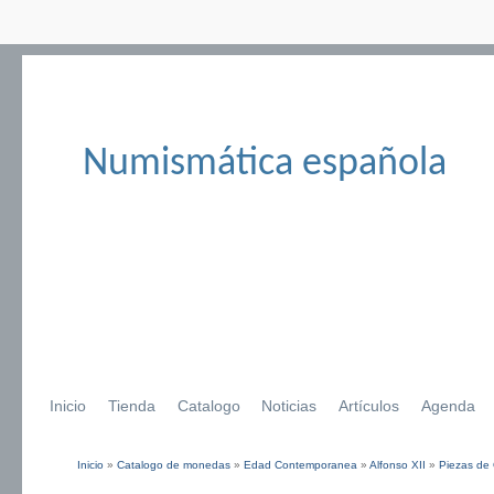
Numismática española
Inicio
Tienda
Catalogo
Noticias
Artículos
Agenda
Inicio
»
Catalogo de monedas
»
Edad Contemporanea
»
Alfonso XII
»
Piezas de
Se encuentra usted aquí