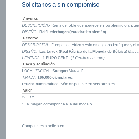
Solicítanosla sin compromiso
Anverso
DESCRIPCIÓN.-
Rama de roble que aparece en los pfennig o antigu
DISEÑO.-
Rolf Lederbogen (catedrático alemán)
Reverso
DESCRIPCIÓN.-
Europa con África y Asia en el globo terráqueo y el 
DISEÑO.-
Luc Luycx (Real Fábrica de la Moneda de Bélgica)
Marca
LEYENDA.-
1 EURO CENT
(
1 Céntimo de euro)
Ceca y acuñación
LOCALIZACIÓN.-
Stuttgart
Marca:
F
TIRADA:
165.000 ejemplares.
Prueba numismática.
Sólo disponible en sets oficiales.
Valor
SC:
3 €
* La imagen corresponde a la del modelo.
Comparte esta noticia en: