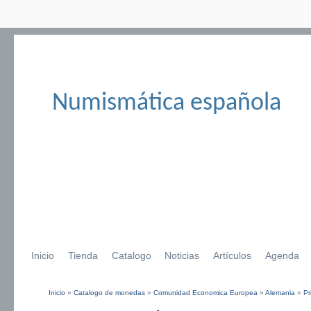
Numismática española
Inicio
Tienda
Catalogo
Noticias
Artículos
Agenda
Inicio
»
Catalogo de monedas
»
Comunidad Economica Europea
»
Alemania
»
Pr
Se encuentra usted aquí