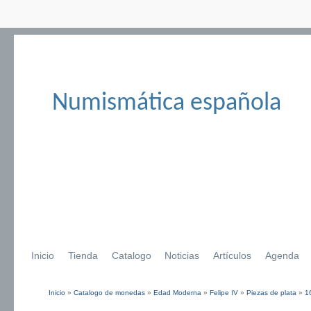
Numismática española
Inicio
Tienda
Catalogo
Noticias
Artículos
Agenda
Inicio
»
Catalogo de monedas
»
Edad Moderna
»
Felipe IV
»
Piezas de plata
»
1
Se encuentra usted aquí