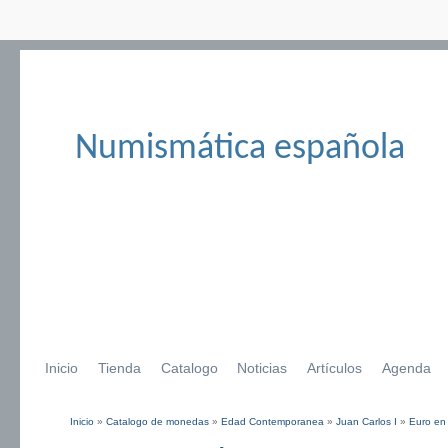
Numismática española
Inicio
Tienda
Catalogo
Noticias
Artículos
Agenda
Inicio
»
Catalogo de monedas
»
Edad Contemporanea
»
Juan Carlos I
»
Euro en
Se encuentra usted aquí