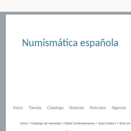
Numismática española
Inicio
Tienda
Catalogo
Noticias
Artículos
Agenda
Inicio
»
Catalogo de monedas
»
Edad Contemporanea
»
Juan Carlos I
»
Euro en
Se encuentra usted aquí