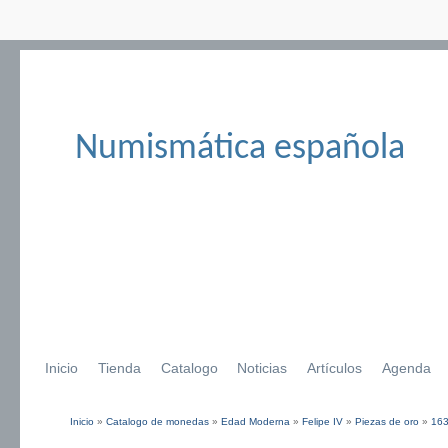
Numismática española
Inicio
Tienda
Catalogo
Noticias
Artículos
Agenda
Inicio
»
Catalogo de monedas
»
Edad Moderna
»
Felipe IV
»
Piezas de oro
»
16
Se encuentra usted aquí