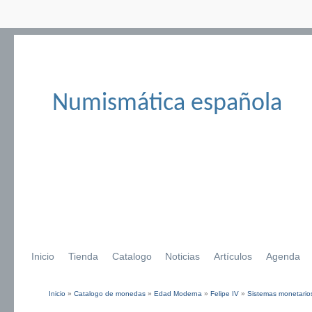
Numismática española
Inicio
Tienda
Catalogo
Noticias
Artículos
Agenda
Inicio
»
Catalogo de monedas
»
Edad Moderna
»
Felipe IV
»
Sistemas monetarios
Se encuentra usted aquí