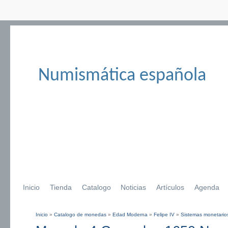
Numismática española
Inicio
Tienda
Catalogo
Noticias
Artículos
Agenda
Inicio
»
Catalogo de monedas
»
Edad Moderna
»
Felipe IV
»
Sistemas monetarios
Se encuentra usted aquí