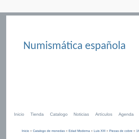
Numismática española
Inicio
Tienda
Catalogo
Noticias
Artículos
Agenda
Inicio
»
Catalogo de monedas
»
Edad Moderna
»
Luis XIII
»
Piezas de cobre
»
1
Se encuentra usted aquí