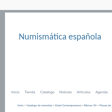
Numismática española
Inicio
Tienda
Catalogo
Noticias
Artículos
Agenda
Inicio
»
Catalogo de monedas
»
Edad Contemporanea
»
Alfonso XII
»
Piezas de 
Se encuentra usted aquí