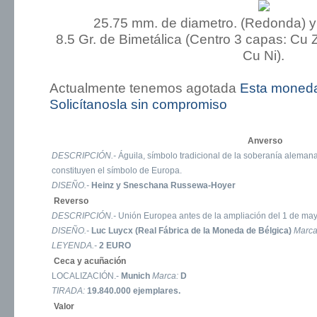
25.75 mm. de diametro. (Redonda) y
8.5 Gr. de Bimetálica (Centro 3 capas: Cu Zn
Cu Ni).
Actualmente tenemos agotada
Esta moned
Solicítanosla sin compromiso
Anverso
DESCRIPCIÓN.-
Águila, símbolo tradicional de la soberanía alemana
constituyen el símbolo de Europa.
DISEÑO.-
Heinz y Sneschana Russewa-Hoyer
Reverso
DESCRIPCIÓN.-
Unión Europea antes de la ampliación del 1 de ma
DISEÑO.-
Luc Luycx (Real Fábrica de la Moneda de Bélgica)
Marc
LEYENDA.-
2 EURO
Ceca y acuñación
LOCALIZACIÓN.-
Munich
Marca:
D
TIRADA:
19.840.000 ejemplares.
Valor