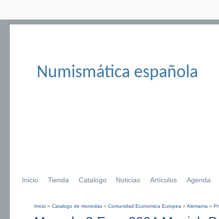
Numismática española
Inicio
Tienda
Catalogo
Noticias
Artículos
Agenda
Inicio
»
Catalogo de monedas
»
Comunidad Economica Europea
»
Alemania
»
Pr
Se encuentra usted aquí