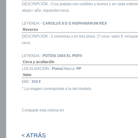
DESCRIPCIÓN.-
Cruz patada con castillos y leones y en cada extrem
abajo= año; izquierda=ceca.
LEYENDA.-
CAROLUS II D G HISPANIARUM REX
Reverso
DESCRIPCIÓN.-
2 columnas y en tres pisos :1º ceca -valor 8 -ensa
ceca .
LEYENDA.-
POTOSI 1684 EL PERV
Ceca y acuñación
LOCALIZACIÓN.-
Potosí
Marca:
PP
Valor
EBC:
310 €
* La imagen corresponde a la del modelo.
Comparte esta noticia en:
< ATRÁS