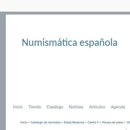
Numismática española
Inicio
Tienda
Catalogo
Noticias
Artículos
Agenda
Inicio
»
Catalogo de monedas
»
Edad Moderna
»
Carlos II
»
Piezas de plata
»
16
Se encuentra usted aquí