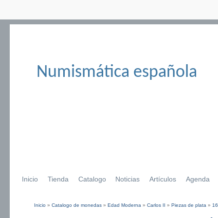
Numismática española
Inicio
Tienda
Catalogo
Noticias
Artículos
Agenda
Inicio
»
Catalogo de monedas
»
Edad Moderna
»
Carlos II
»
Piezas de plata
»
16
Se encuentra usted aquí