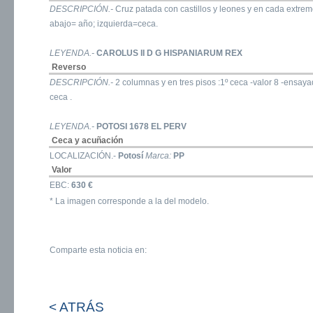
DESCRIPCIÓN.-
Cruz patada con castillos y leones y en cada extrem
abajo= año; izquierda=ceca.
LEYENDA.-
CAROLUS II D G HISPANIARUM REX
Reverso
DESCRIPCIÓN.-
2 columnas y en tres pisos :1º ceca -valor 8 -ensa
ceca .
LEYENDA.-
POTOSI 1678 EL PERV
Ceca y acuñación
LOCALIZACIÓN.-
Potosí
Marca:
PP
Valor
EBC:
630 €
* La imagen corresponde a la del modelo.
Comparte esta noticia en:
< ATRÁS