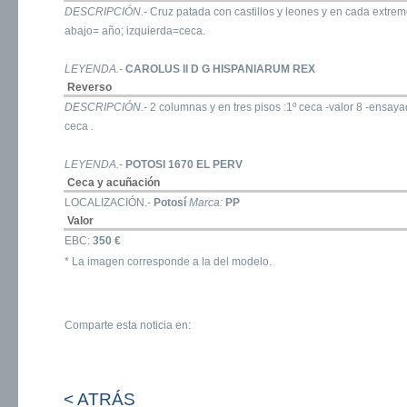
DESCRIPCIÓN.-
Cruz patada con castillos y leones y en cada extrem
abajo= año; izquierda=ceca.
LEYENDA.-
CAROLUS II D G HISPANIARUM REX
Reverso
DESCRIPCIÓN.-
2 columnas y en tres pisos :1º ceca -valor 8 -ensa
ceca .
LEYENDA.-
POTOSI 1670 EL PERV
Ceca y acuñación
LOCALIZACIÓN.-
Potosí
Marca:
PP
Valor
EBC:
350 €
* La imagen corresponde a la del modelo.
Comparte esta noticia en:
< ATRÁS