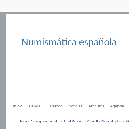
Numismática española
Inicio
Tienda
Catalogo
Noticias
Artículos
Agenda
Inicio
»
Catalogo de monedas
»
Edad Moderna
»
Carlos II
»
Piezas de plata
»
16
Se encuentra usted aquí