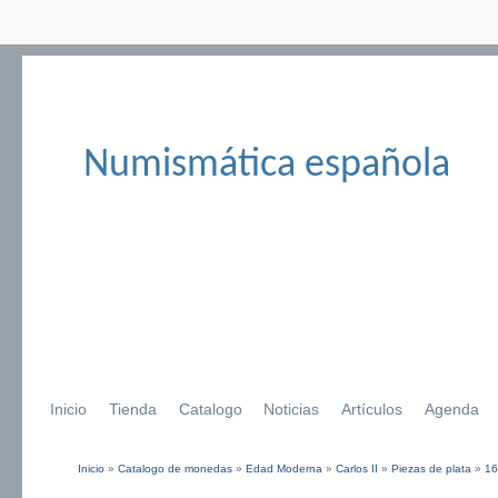
Numismática española
Inicio
Tienda
Catalogo
Noticias
Artículos
Agenda
Inicio
»
Catalogo de monedas
»
Edad Moderna
»
Carlos II
»
Piezas de plata
»
16
Se encuentra usted aquí