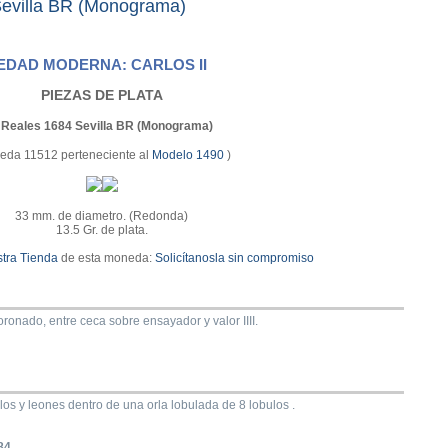
evilla BR (Monograma)
EDAD MODERNA: CARLOS II
PIEZAS DE PLATA
 Reales 1684 Sevilla BR (Monograma)
eda 11512 perteneciente al
Modelo 1490
)
33 mm. de diametro. (Redonda)
13.5 Gr. de plata.
tra Tienda
de esta moneda:
Solicítanosla sin compromiso
onado, entre ceca sobre ensayador y valor IIII.
llos y leones dentro de una orla lobulada de 8 lobulos .
84