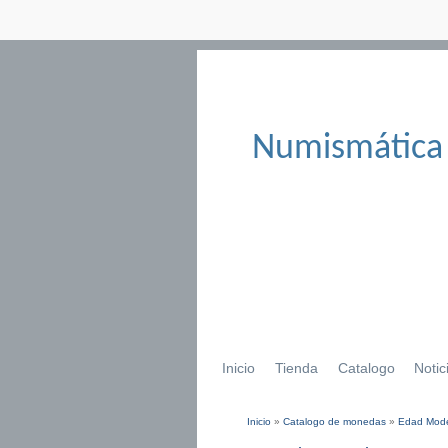
Numismática
Inicio
Tienda
Catalogo
Notic
Inicio
»
Catalogo de monedas
»
Edad Mod
Se encuentra usted aqu