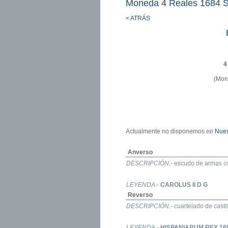
Moneda 4 Reales 1684 S
< ATRÁS
4
(Mon
Actualmente no disponemos en
Nues
Anverso
DESCRIPCIÓN.-
escudo de armas cor
LEYENDA.-
CAROLUS II D G
Reverso
DESCRIPCIÓN.-
cuartelado de casti
LEYENDA.-
HISPANIARUM REX 16