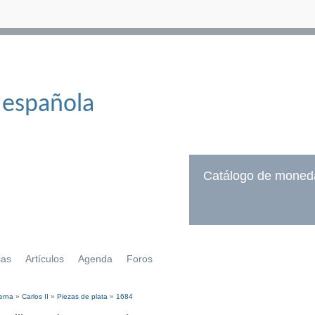
 española
Catálogo de moned
ias
Artículos
Agenda
Foros
erna
»
Carlos II
»
Piezas de plata
»
1684
í