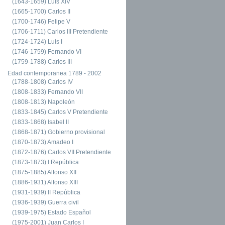
(1643-1659) Luis XIV
(1665-1700) Carlos II
(1700-1746) Felipe V
(1706-1711) Carlos III Pretendiente
(1724-1724) Luis I
(1746-1759) Fernando VI
(1759-1788) Carlos III
Edad contemporanea 1789 - 2002
(1788-1808) Carlos IV
(1808-1833) Fernando VII
(1808-1813) Napoleón
(1833-1845) Carlos V Pretendiente
(1833-1868) Isabel II
(1868-1871) Gobierno provisional
(1870-1873) Amadeo I
(1872-1876) Carlos VII Pretendiente
(1873-1873) I República
(1875-1885) Alfonso XII
(1886-1931) Alfonso XIII
(1931-1939) II República
(1936-1939) Guerra civil
(1939-1975) Estado Español
(1975-2001) Juan Carlos I