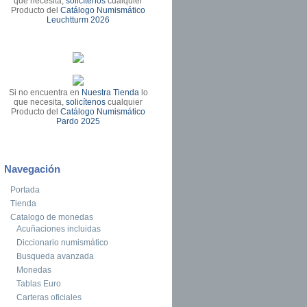
que necesita,
solicítenos
cualquier
Producto del
Catálogo Numismático
Leuchtturm 2026
Si no encuentra en
Nuestra Tienda
lo
que necesita,
solicítenos
cualquier
Producto del
Catálogo Numismático
Pardo 2025
Navegación
Portada
Tienda
Catalogo de monedas
Acuñaciones incluidas
Diccionario numismático
Busqueda avanzada
Monedas
Tablas Euro
Carteras oficiales