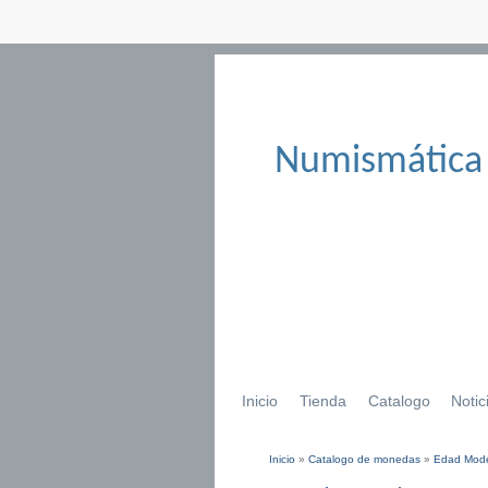
Numismática
Inicio
Tienda
Catalogo
Notic
Inicio
»
Catalogo de monedas
»
Edad Mod
Se encuentra usted aqu