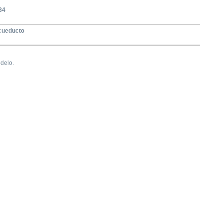
84
cueducto
delo.