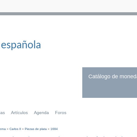
 española
Catálogo de moned
ias
Artículos
Agenda
Foros
erna
»
Carlos II
»
Piezas de plata
»
1684
í