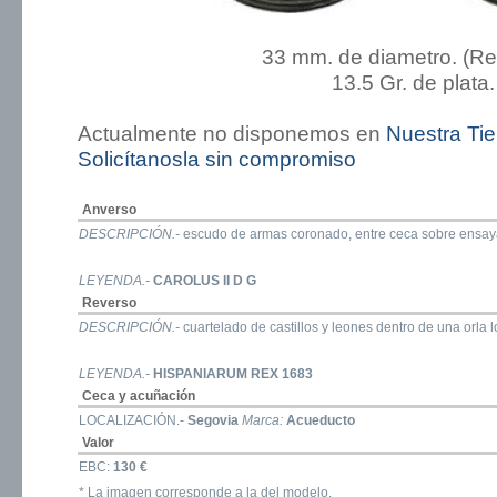
33 mm. de diametro. (R
13.5 Gr. de plata.
Actualmente no disponemos en
Nuestra Ti
Solicítanosla sin compromiso
Anverso
DESCRIPCIÓN.-
escudo de armas coronado, entre ceca sobre ensayado
LEYENDA.-
CAROLUS II D G
Reverso
DESCRIPCIÓN.-
cuartelado de castillos y leones dentro de una orla 
LEYENDA.-
HISPANIARUM REX 1683
Ceca y acuñación
LOCALIZACIÓN.-
Segovia
Marca:
Acueducto
Valor
EBC:
130 €
* La imagen corresponde a la del modelo.