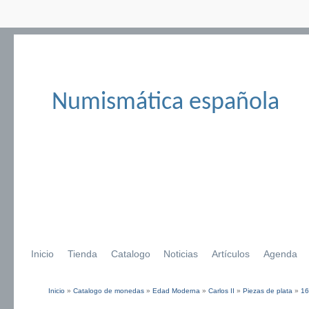
Numismática española
Inicio
Tienda
Catalogo
Noticias
Artículos
Agenda
Inicio
»
Catalogo de monedas
»
Edad Moderna
»
Carlos II
»
Piezas de plata
»
16
Se encuentra usted aquí