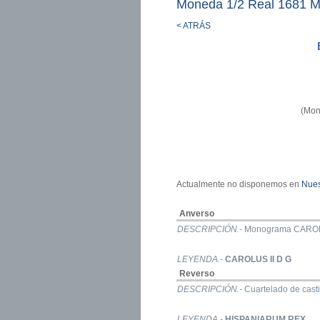
Moneda 1/2 Real 1681 M
< ATRÁS
(Mon
Actualmente no disponemos en
Nues
Anverso
DESCRIPCIÓN.-
Monograma CAROLU
LEYENDA.-
CAROLUS II D G
Reverso
DESCRIPCIÓN.-
Cuartelado de casti
LEYENDA.-
HISPANIARUM REX