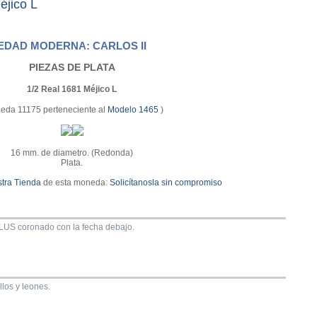
éjico L
EDAD MODERNA: CARLOS II
PIEZAS DE PLATA
1/2 Real 1681 Méjico L
eda 11175 perteneciente al
Modelo 1465
)
16 mm. de diametro. (Redonda)
Plata.
tra Tienda
de esta moneda:
Solicítanosla sin compromiso
S coronado con la fecha debajo.
llos y leones.