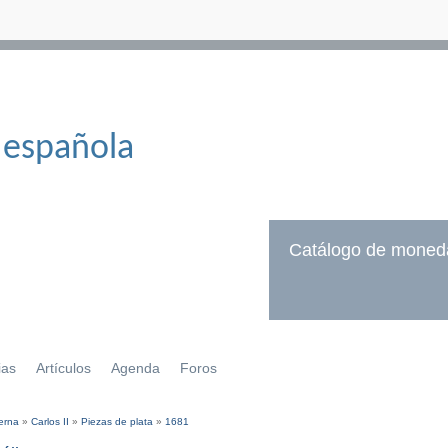
 española
Catálogo de moned
ias
Artículos
Agenda
Foros
erna
»
Carlos II
»
Piezas de plata
»
1681
í