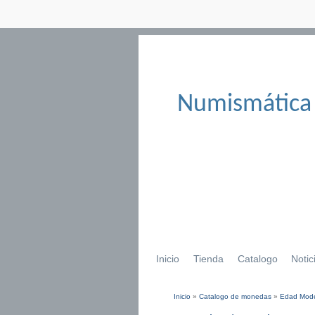
Numismática
Inicio
Tienda
Catalogo
Notic
Inicio
»
Catalogo de monedas
»
Edad Mod
Se encuentra usted aqu