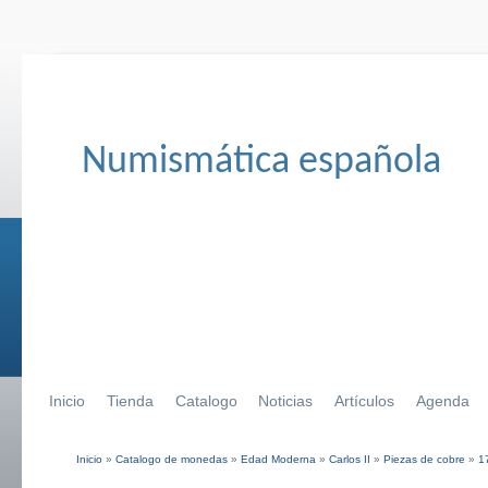
Numismática española
Inicio
Tienda
Catalogo
Noticias
Artículos
Agenda
Inicio
»
Catalogo de monedas
»
Edad Moderna
»
Carlos II
»
Piezas de cobre
»
1
Se encuentra usted aquí