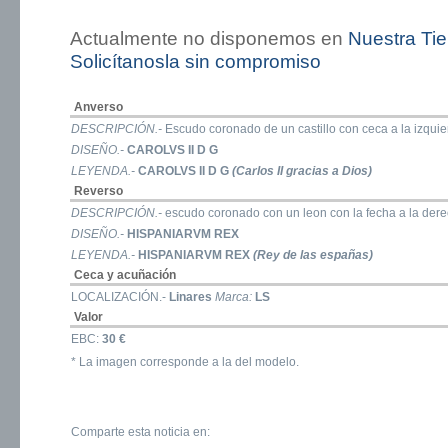
Actualmente no disponemos en
Nuestra Ti
Solicítanosla sin compromiso
Anverso
DESCRIPCIÓN.-
Escudo coronado de un castillo con ceca a la izquier
DISEÑO.-
CAROLVS II D G
LEYENDA.-
CAROLVS II D G
(Carlos II gracias a Dios)
Reverso
DESCRIPCIÓN.-
escudo coronado con un leon con la fecha a la derec
DISEÑO.-
HISPANIARVM REX
LEYENDA.-
HISPANIARVM REX
(Rey de las españas)
Ceca y acuñación
LOCALIZACIÓN.-
Linares
Marca:
LS
Valor
EBC:
30 €
* La imagen corresponde a la del modelo.
Comparte esta noticia en: