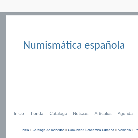
Numismática española
Inicio
Tienda
Catalogo
Noticias
Artículos
Agenda
Inicio
»
Catalogo de monedas
»
Comunidad Economica Europea
»
Alemania
»
Pr
Se encuentra usted aquí