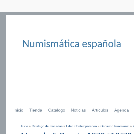
Numismática española
Inicio
Tienda
Catalogo
Noticias
Artículos
Agenda
Inicio
»
Catalogo de monedas
»
Edad Contemporanea
»
Gobierno Provisional
»
Se encuentra usted aquí