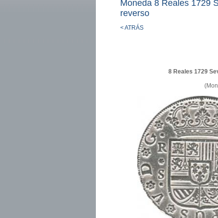
Moneda 8 Reales 1729 Se
reverso
< ATRÁS
8 Reales 1729 Sev
(Mon