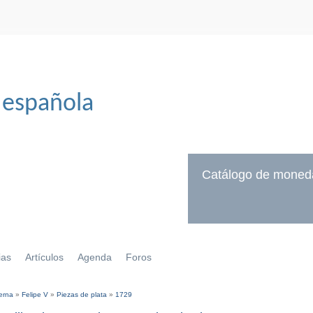
 española
Catálogo de moned
ias
Artículos
Agenda
Foros
erna
»
Felipe V
»
Piezas de plata
»
1729
í