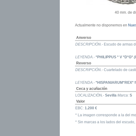
40 mm. de d
Actualmente no disponemos en
Nues
Anverso
DESCRIPCIÓN.-
Escudo de armas de 
LEYENDA.-
*PHILIPPUS * V *D*G*
(
Reverso
DESCRIPCIÓN.-
Cuartelado de casti
LEYENDA.-
*HISPANIARUM*REX*
Ceca y acuñación
LOCALIZACIÓN.-
Sevilla
Marca:
S
Valor
EBC:
1.200 €
* La imagen corresponde a la del mo
* Sin marcas a los lados del escudo