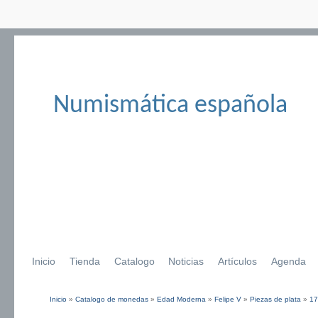
Numismática española
Inicio
Tienda
Catalogo
Noticias
Artículos
Agenda
Inicio
»
Catalogo de monedas
»
Edad Moderna
»
Felipe V
»
Piezas de plata
»
17
Se encuentra usted aquí