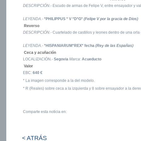
DESCRIPCIÓN.-
Escudo de armas de Felipe V, entre ensayador y val
LEYENDA.-
*PHILIPPUS * V *D*G*
(Felipe V por la gracia de Dios)
Reverso
DESCRIPCIÓN.-
Cuartelado de castillos y leones dentro de una orla 
LEYENDA.-
*HISPANIARUM*REX*
fecha
(Rey de las Españas)
Ceca y acuñación
LOCALIZACIÓN.-
Segovia
Marca:
Acueducto
Valor
EBC:
640 €
* La imagen corresponde a la del modelo.
* R (Reales) sobre ceca a la izquierda y 8 sobre ensayador a la der
Comparte esta noticia en:
< ATRÁS