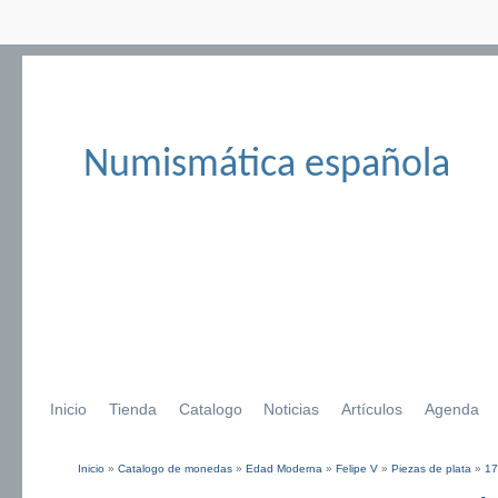
Numismática española
Inicio
Tienda
Catalogo
Noticias
Artículos
Agenda
Inicio
»
Catalogo de monedas
»
Edad Moderna
»
Felipe V
»
Piezas de plata
»
17
Se encuentra usted aquí