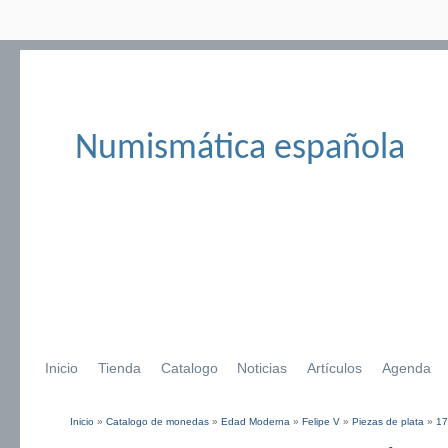
Numismática española
Inicio
Tienda
Catalogo
Noticias
Artículos
Agenda
Inicio
»
Catalogo de monedas
»
Edad Moderna
»
Felipe V
»
Piezas de plata
»
17
Se encuentra usted aquí