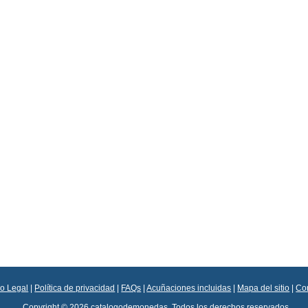
so Legal
|
Política de privacidad
|
FAQs
|
Acuñaciones incluidas
|
Mapa del sitio
|
Co
Copyright © 2026 catalogodemonedas. Todos los derechos reservados.