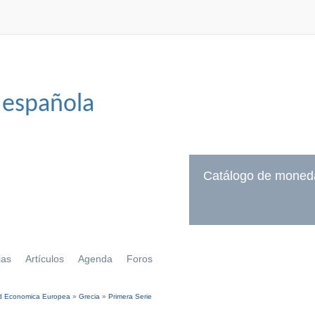
 española
Catálogo de moned
ias
Artículos
Agenda
Foros
 Economica Europea
»
Grecia
»
Primera Serie
í