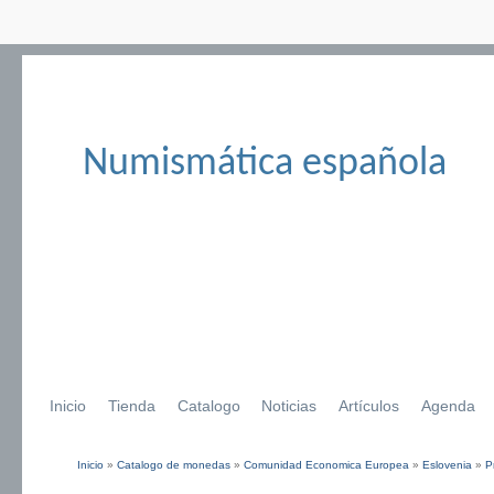
Numismática española
Inicio
Tienda
Catalogo
Noticias
Artículos
Agenda
Inicio
»
Catalogo de monedas
»
Comunidad Economica Europea
»
Eslovenia
»
P
Se encuentra usted aquí