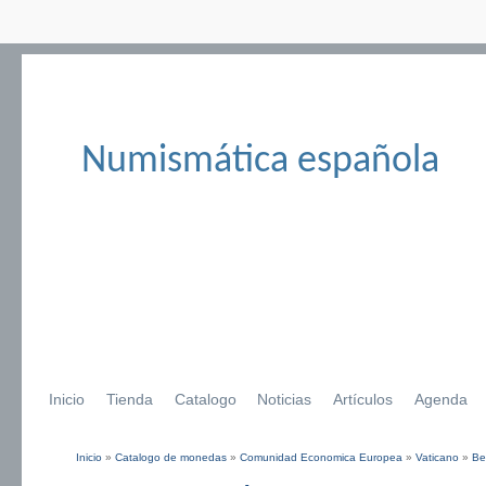
Numismática española
Inicio
Tienda
Catalogo
Noticias
Artículos
Agenda
Inicio
»
Catalogo de monedas
»
Comunidad Economica Europea
»
Vaticano
»
Be
Se encuentra usted aquí