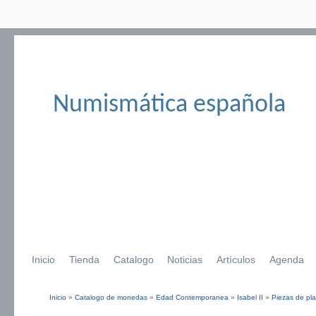
Numismática española
Inicio
Tienda
Catalogo
Noticias
Artículos
Agenda
Inicio
»
Catalogo de monedas
»
Edad Contemporanea
»
Isabel II
»
Piezas de pla
Se encuentra usted aquí