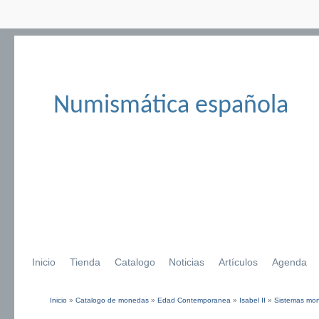
Numismática española
Inicio
Tienda
Catalogo
Noticias
Artículos
Agenda
Inicio
»
Catalogo de monedas
»
Edad Contemporanea
»
Isabel II
»
Sistemas mone
Se encuentra usted aquí