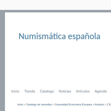
Numismática española
Inicio
Tienda
Catalogo
Noticias
Artículos
Agenda
Inicio
»
Catalogo de monedas
»
Comunidad Economica Europea
»
Andorra
»
2 E
Se encuentra usted aquí