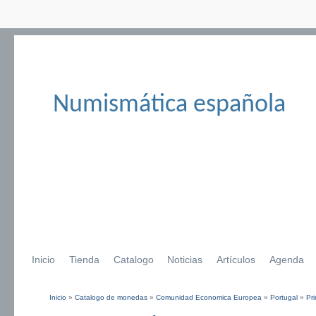
Numismática española
Inicio
Tienda
Catalogo
Noticias
Artículos
Agenda
Inicio
»
Catalogo de monedas
»
Comunidad Economica Europea
»
Portugal
»
Pr
Se encuentra usted aquí