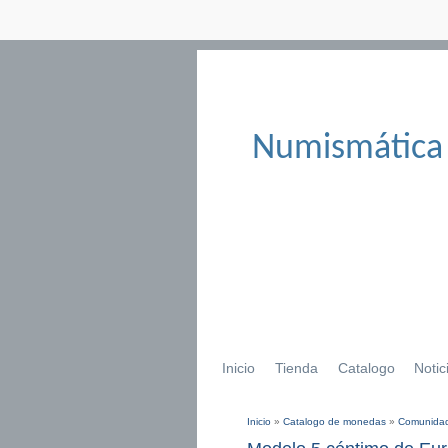
Numismática
Inicio
Tienda
Catalogo
Notic
Inicio
»
Catalogo de monedas
»
Comunidad
Se encuentra usted aqu