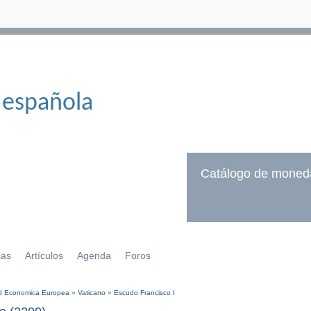
 española
Catálogo de moned
ias
Artículos
Agenda
Foros
 Economica Europea
»
Vaticano
»
Escudo Francisco I
í