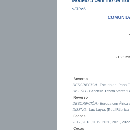
Modelo 5 céntimo de Eur
< ATRÁS
COMUNIDA
21.25 mm
Anverso
DESCRIPCIÓN.-
Escudo del Papa Fr
DISEÑO.-
Gabriella Titotto
Marca:
G
Reverso
DESCRIPCIÓN.-
Europa con África y
DISEÑO.-
Luc Luycx (Real Fábrica 
Fechas
2017, 2018, 2019, 2020, 2021, 2022
Cecas