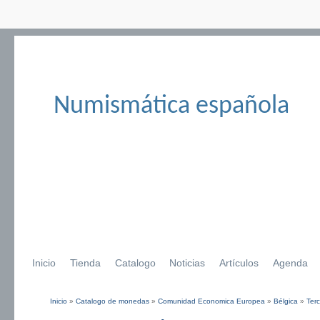
Numismática española
Inicio
Tienda
Catalogo
Noticias
Artículos
Agenda
Inicio
»
Catalogo de monedas
»
Comunidad Economica Europea
»
Bélgica
»
Terc
Se encuentra usted aquí