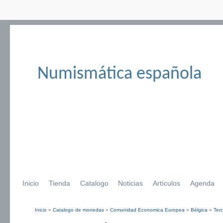
Numismática española
Inicio
Tienda
Catalogo
Noticias
Artículos
Agenda
Inicio
»
Catalogo de monedas
»
Comunidad Economica Europea
»
Bélgica
»
Terc
Se encuentra usted aquí