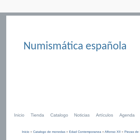
Numismática española
Inicio
Tienda
Catalogo
Noticias
Artículos
Agenda
Inicio
»
Catalogo de monedas
»
Edad Contemporanea
»
Alfonso XII
»
Piezas de 
Se encuentra usted aquí