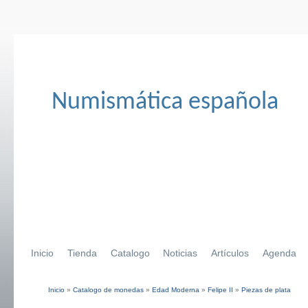
Numismática española
Inicio
Tienda
Catalogo
Noticias
Artículos
Agenda
Inicio
»
Catalogo de monedas
»
Edad Moderna
»
Felipe II
»
Piezas de plata
Se encuentra usted aquí