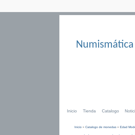
Numismática
Inicio
Tienda
Catalogo
Notic
Inicio
»
Catalogo de monedas
»
Edad Mod
Se encuentra usted aqu