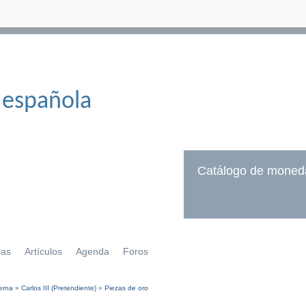
 española
Catálogo de moned
ias
Artículos
Agenda
Foros
erna
»
Carlos III (Pretendiente)
»
Piezas de oro
í