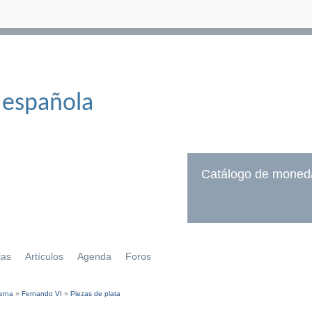
 española
Catálogo de moned
ias
Artículos
Agenda
Foros
erna
»
Fernando VI
»
Piezas de plata
í