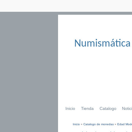
Numismática
Inicio
Tienda
Catalogo
Notic
Inicio
»
Catalogo de monedas
»
Edad Mod
Se encuentra usted aqu