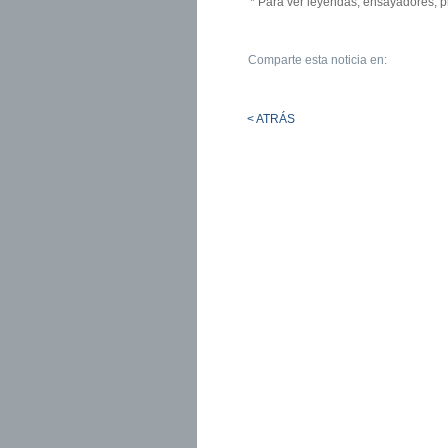
* Para ver leyendas, ensayadores, p
Comparte esta noticia en:
< ATRÁS