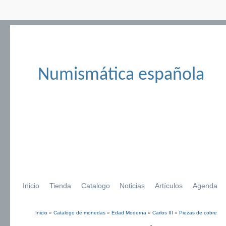
Numismática española
Inicio
Tienda
Catalogo
Noticias
Artículos
Agenda
Inicio
»
Catalogo de monedas
»
Edad Moderna
»
Carlos III
»
Piezas de cobre
Se encuentra usted aquí