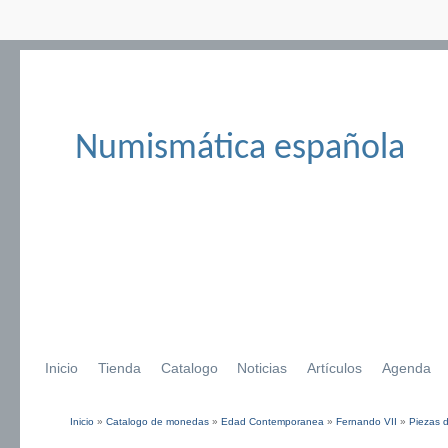
Numismática española
Inicio
Tienda
Catalogo
Noticias
Artículos
Agenda
Inicio
»
Catalogo de monedas
»
Edad Contemporanea
»
Fernando VII
»
Piezas 
Se encuentra usted aquí