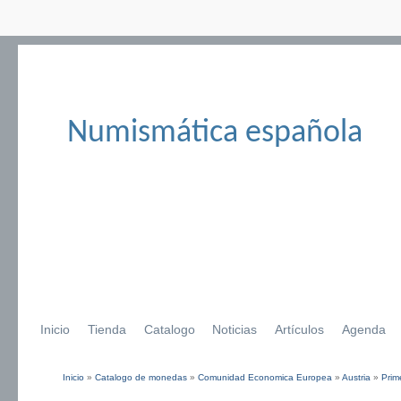
Numismática española
Inicio
Tienda
Catalogo
Noticias
Artículos
Agenda
Inicio
»
Catalogo de monedas
»
Comunidad Economica Europea
»
Austria
»
Prim
Se encuentra usted aquí