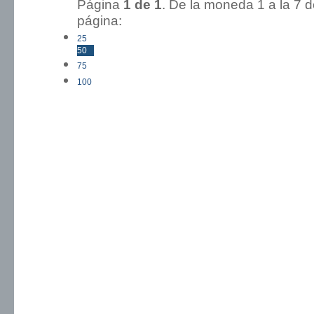
Página
1 de 1
. De la moneda 1 a l
página:
25
50
75
100