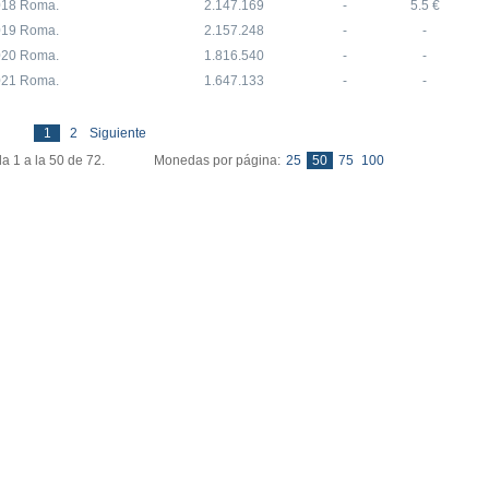
018 Roma.
2.147.169
-
5.5 €
019 Roma.
2.157.248
-
-
020 Roma.
1.816.540
-
-
021 Roma.
1.647.133
-
-
Ultima »
1
2
Siguiente
eda 1 a la 50 de 72. Monedas por página:
25
50
75
100