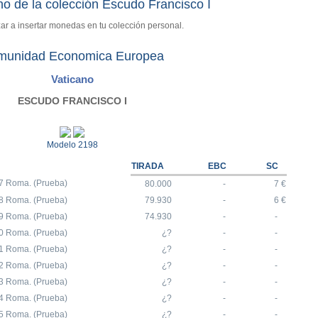
o de la colección Escudo Francisco I
r a insertar monedas en tu colección personal.
munidad Economica Europea
Vaticano
ESCUDO FRANCISCO I
Modelo 2198
TIRADA
EBC
SC
7 Roma. (Prueba)
80.000
-
7 €
8 Roma. (Prueba)
79.930
-
6 €
9 Roma. (Prueba)
74.930
-
-
0 Roma. (Prueba)
¿?
-
-
1 Roma. (Prueba)
¿?
-
-
2 Roma. (Prueba)
¿?
-
-
3 Roma. (Prueba)
¿?
-
-
4 Roma. (Prueba)
¿?
-
-
5 Roma. (Prueba)
¿?
-
-