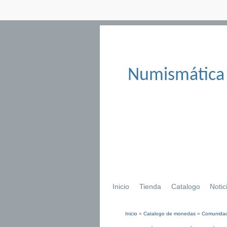
Numismática
Inicio
Tienda
Catalogo
Notic
Inicio
»
Catalogo de monedas
»
Comunidad
Se encuentra usted aqu