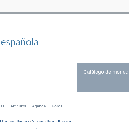
 española
Catálogo de moned
ias
Artículos
Agenda
Foros
 Economica Europea
»
Vaticano
»
Escudo Francisco I
í