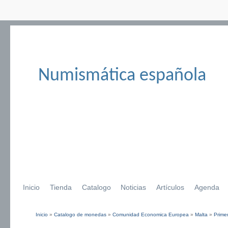
Numismática española
Inicio
Tienda
Catalogo
Noticias
Artículos
Agenda
Inicio
»
Catalogo de monedas
»
Comunidad Economica Europea
»
Malta
»
Prime
Se encuentra usted aquí