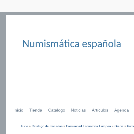
Numismática española
Inicio
Tienda
Catalogo
Noticias
Artículos
Agenda
Inicio
»
Catalogo de monedas
»
Comunidad Economica Europea
»
Grecia
»
Prim
Se encuentra usted aquí